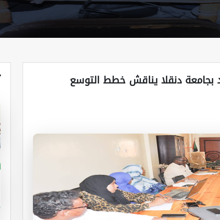
آ
د بجامعة دنقلا يناقش خطط التوسع