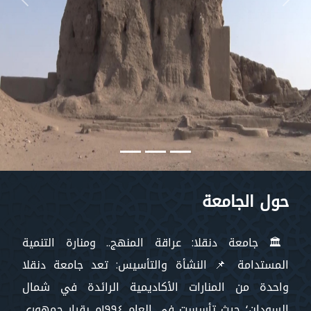
vious
Next
حول الجامعة
🏛️ جامعة دنقلا: عراقة المنهج.. ومنارة التنمية
المستدامة 📌 النشأة والتأسيس: تعد جامعة دنقلا
واحدة من المنارات الأكاديمية الرائدة في شمال
السودان؛ حيث تأسست في العام ١٩٩٤م بقرار جمهوري