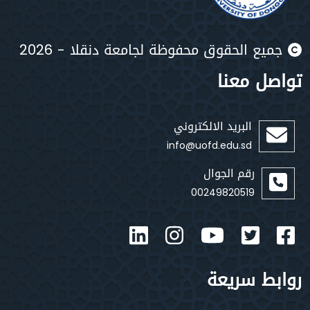
يع الحقوق محفوظة لجامعة دنقلا - 2026
صل معنا
البريد الالكتروني
info@uofd.edu.sd
رقم الجوال
00249820519
بط سريعة