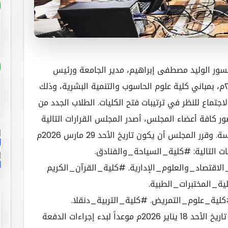
يسور الوليد مصطفى إبراهيم، مدير الجامعة ورئيس
المجلس، اجتماعاً هاما اليوم الثلاثاء ٦ يناير ٢٠٢٦م، بمباني كلية علوم الحاسوب والتنمية البشرية، وذلك
تماع للنظر في ترتيبات فتح الكليات. الطلاب الجدد من
 وبحضور كافة أعضاء المجلس، أصدر المجلس القرارات التالية
بشأن مواعيد المعاينات، التسجيل، وبداية الدراسة. وقرر المجلس أن يكون تاريخ الأحد 29 مارس 2026م
 الدفعة (2024م) في الكليات التالية: #كلية_السياحة_والفنادق.
لاقتصاد_والعلوم_الإدارية. #كلية_القرآن_الكريم
ية_المختبرات_الطبية.
لية_علوم_التمريض. #كلية_التربية_دنقلا.
#كلية_التربية_رومي_البكري. وحدد المجلس تاريخ الأحد 18 يناير 2026م موعداً لبدء إجراءات الدفعة