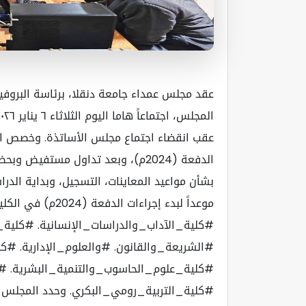
عقد مجلس عمداء جامعة دنقلا، برئاسة البروف
عقب انقضاء اجتماع مجلس الأساتذة. وخصص الاج
الدفعة (2024م)، وبعد تداول مستفيض
موعداً لبدء إجراءات
#كلية_الآداب_والدراسات_الإنسانية. #كلية_ا
#الشريعة_والقانون. #والعلوم_الإدارية. #كل
#كلية_علوم_الحاسوب_والتنمية_البشرية. #ك