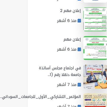
إعلان مهم 2
منذ 6 أشهر
إعلان مهم
منذ 6 أشهر
في اجتماع مجلس أساتذة
جامعة دنقلا رقم (1...
منذ 7 أشهر
المؤتمر_التشاركي_الأول_للجامعات_السوداني...
منذ 7 أشهر