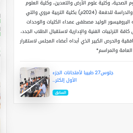
لعلوم الصحية، وكلية علوم الأرض والتعدين، وكلية العلوم
الزراعية. وأمن المجلس على انطلاقة الإجراءات والدراسة للدفعة (2024م) بكلية التربية مروي والتي
ت بالفعل في 4 يناير 2026م. ووجه البروفيسور الوليد مصطفى عمداء الكليات والوحدات
فة الترتيبات الفنية والإدارية لاستقبال الطلاب الجدد،
وافقية والحرص الكبير الذي أبداه أعضاء المجلس لاستقرار
 العامة والمراسم*
جلوس27 طبيبا لأمتحانات الجزء
الأول إلكتر...
السابق