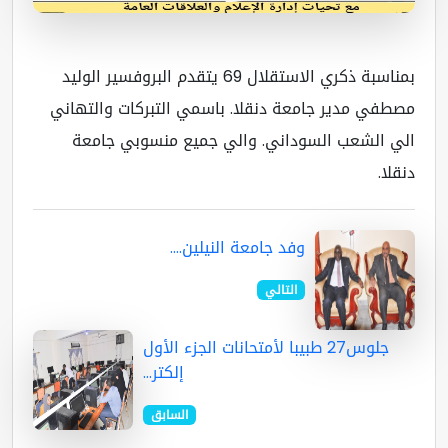
بمناسبة ذكري الاستقلال 69 يتقدم البروفسير الوليد
طفي مدير جامعة دنقلا. باسمي التبركات والتهاني
ي الشعب السوداني. والي جميع منسوبي جامعة
قلا.
وفد جامعة النيلين....
التالي
جلوس27 طبيبا لأمتحانات الجزء الأول
إلكتر...
السابق