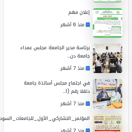
إعلان مهم
منذ 6 أشهر
برئاسة مدير الجامعة: مجلس عمداء
جامعة دن...
منذ 7 أشهر
في اجتماع مجلس أساتذة جامعة
دنقلا رقم (1...
منذ 7 أشهر
المؤتمر_التشاركي_الأول_للجامعات_السوداني...
منذ 7 أشهر