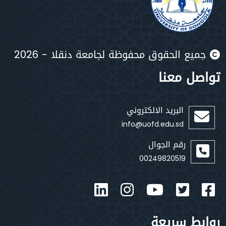
يع الحقوق محفوظة لجامعة دنقلا - 2026
صل معنا
البريد الالكتروني
info@uofd.edu.sd
رقم الجوال
00249820519
بط سريعة