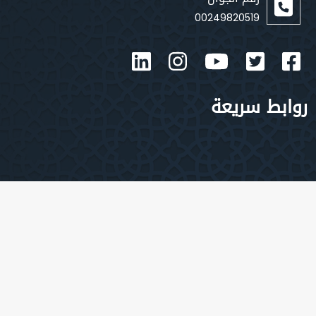
00249820519
بط سريعة