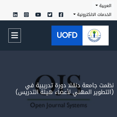
بية
مات الالكترونية
UOFD
 جامعة دنقلا دورة تدريبية في
طوير المهني لأعضاء هيئة التدريس)