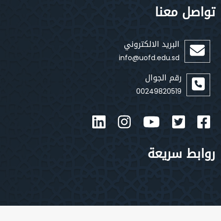
صل معنا
البريد الالكتروني
info@uofd.edu.sd
رقم الجوال
00249820519
بط سريعة