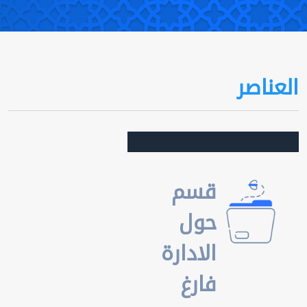
العناصر
قسم
حول
الادارة
فارغ