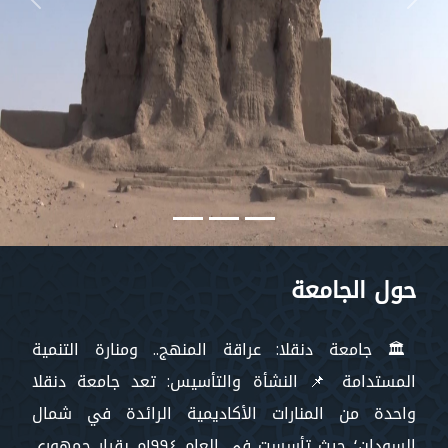
vious
Next
حول الجامعة
🏛️ جامعة دنقلا: عراقة المنهج.. ومنارة التنمية
المستدامة 📌 النشأة والتأسيس: تعد جامعة دنقلا
واحدة من المنارات الأكاديمية الرائدة في شمال
السودان؛ حيث تأسست في العام ١٩٩٤م بقرار جمهوري