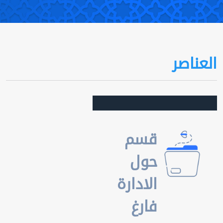
العناصر
قسم
حول
الادارة
فارغ