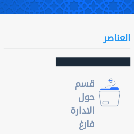
العناصر
قسم
حول
الادارة
فارغ