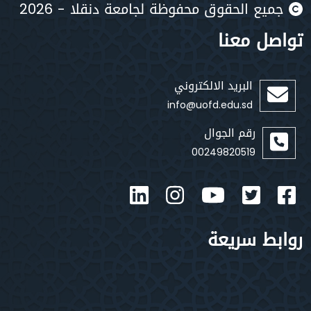
يع الحقوق محفوظة لجامعة دنقلا - 2026
صل معنا
البريد الالكتروني
info@uofd.edu.sd
رقم الجوال
00249820519
بط سريعة