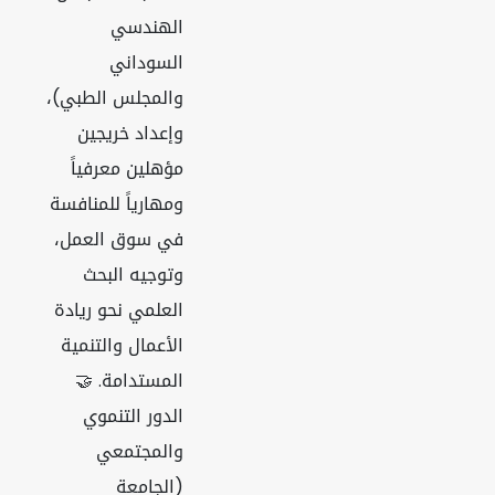
الهندسي
السوداني
والمجلس الطبي)،
وإعداد خريجين
مؤهلين معرفياً
ومهارياً للمنافسة
في سوق العمل،
وتوجيه البحث
العلمي نحو ريادة
الأعمال والتنمية
المستدامة. 🤝
الدور التنموي
والمجتمعي
(الجامعة