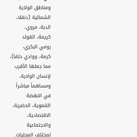
ومناطق الولاية
الشمالية (دنقلا،
الدبة، مروي،
كريمة، القولد
رومي البكري،
كرمة، ووادي حلفا)،
مما جعلها الأقرب
لإنسان الولاية،
ومساهماً مباشراً
في النهضة
التنموية، الحضرية،
الاقتصادية،
والاجتماعية
لمختلف المحليات.