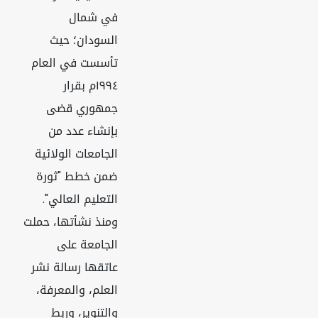
في شمال
السودان؛ حيث
تأسست في العام
١٩٩٤م بقرار
جمهوري قضى
بإنشاء عدد من
الجامعات الولائية
ضمن خطط "ثورة
التعليم العالي".
ومنذ نشأتها، حملت
الجامعة على
عاتقها رسالة نشر
العلم، والمعرفة،
والتنوير، وربط