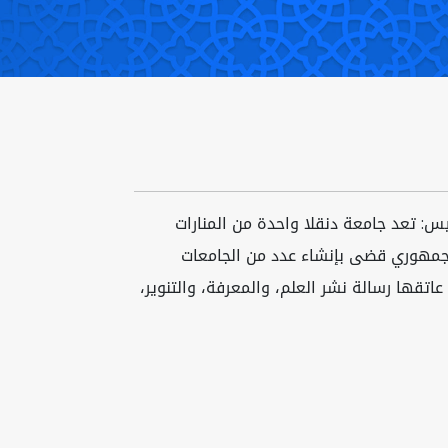
سيس: تعد جامعة دنقلا واحدة من المنارات
ة في شمال السودان؛ حيث تأسست في العام ١٩٩٤م بقرار جمهوري قضى بإنشاء عدد من الجامعات
اتقها رسالة نشر العلم، والمعرفة، والتنوير،